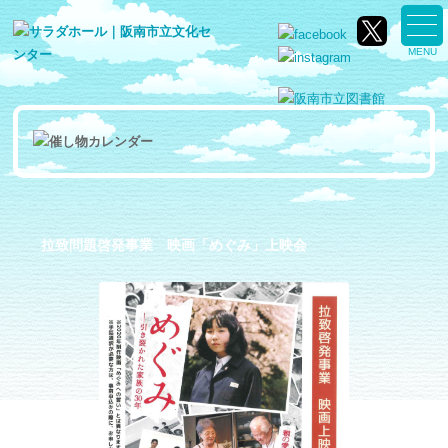
MENU
拉致問題啓発事業 映画「めぐみ」上映会