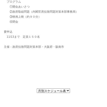
プログラム
①開会あいさつ
②政府取組問題（内閣官房拉致問題対策本部事務局）
③映画上映（約９０分）
④閉会
要申込
11/13まで 定員１５０名
主催：政府拉致問題対策本部・大阪府・阪南市
月別スケジュール